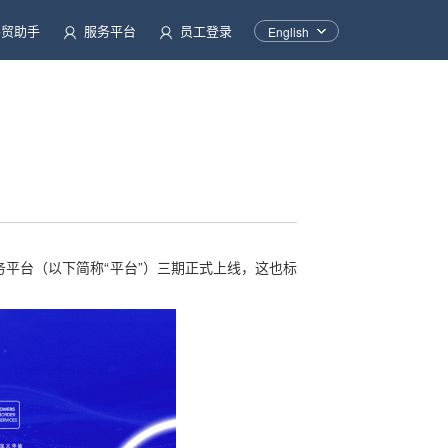
外贸助手
服务平台
员工登录
English
务平台（以下简称“平台”）三期正式上线，这也标