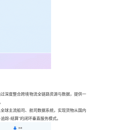
通过深度整合跨境物流全链路资源与数据，提供一
。
入全球主流船司、航司数据系统，实现货物从国内
追踪-结算”的闭环垂直服务模式。