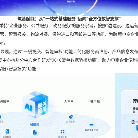
筑基赋能：从“一站式基础服务”迈向“全方位数智支撑”
终秉持“企业服务、公共服务、政务服务”的服务宗旨，按照“边建设、边运营
营、智慧报关、物流对接、
保税进口
和直邮进口等功能，为跨境电商企业
元。
显现。通过“一键提交、智能审核”功能，简化服务商注册、产品信息发
据中心杭州分中心
合作研发“9610清单数据验核功能”，助力电商企业便利
客服+智慧报关”功能……