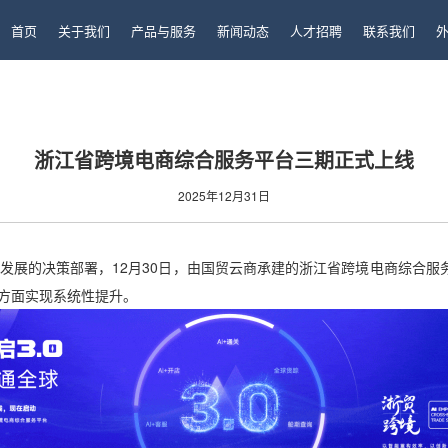
首页
关于我们
产品与服务
新闻动态
人才招聘
联系我们
浙江省跨境电商综合服务平台三期正式上线
2025年12月31日
发展的决策部署，12月30日，由国贸云商承建的浙江省跨境电商综合服
方面实现系统性提升。