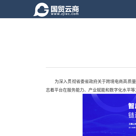
为深入贯彻省委省政府关于跨境电商高质量
志着平台在服务能力、产业赋能和数字化水平等