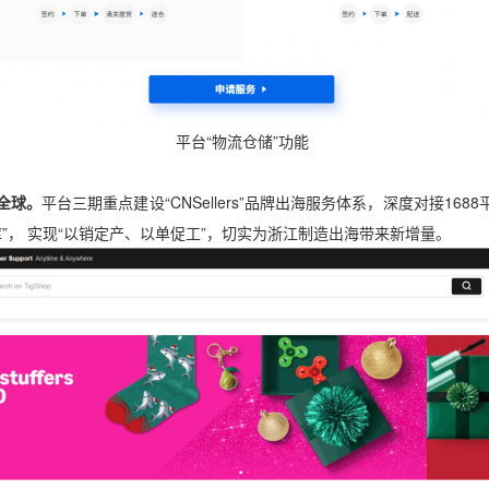
平台“物流仓储”功能
向全球。
平台三期重点建设“CNSellers”品牌出海服务体系，深度对接168
”， 实现“以销定产、以单促工”，切实为浙江制造出海带来新增量。