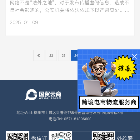
网络不是“法外之地”。对于发布传播虚假信息、造成不
良社会影响的，公安机关将依法依规予以严肃查处。近
日…
2025-01-09
22
23
24
25
地址/Add: 杭州市上城区红普路788号创智绿谷发展中心6号楼8层
电话/Tel: 0571-81396600
微信订
外综服