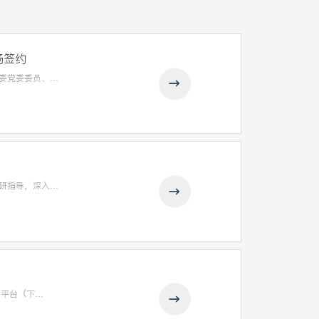
场签约
资委党委委员、…
调研指导，深入…
务平台（下…