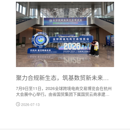
聚力合规新生态，筑基数贸新未来！浙江省跨境电商综合服务平台闪耀亮相2026全球跨博会
7月9日至11日，2026全球跨境电商交易博览会在杭州
大会展中心举行。由省国贸集团下属国贸云商承建…
2026-07-13