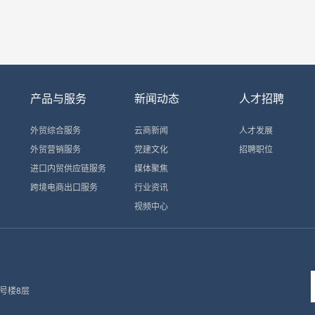
产品与服务
新闻动态
人才招聘
外贸综合服务
云商新闻
人才发展
外贸营销服务
党建文化
招聘职位
进口内贸供应链服务
媒体聚焦
跨境电商出口服务
行业资讯
视频中心
6号楼8层