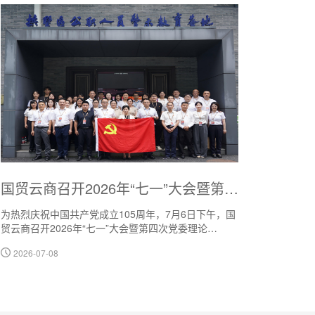
国贸云商召开2026年“七一”大会暨第四次党委理论学习中心组专题学习会暨警示教育大会
为热烈庆祝中国共产党成立105周年，7月6日下午，国
贸云商召开2026年“七一”大会暨第四次党委理论…
2026-07-08