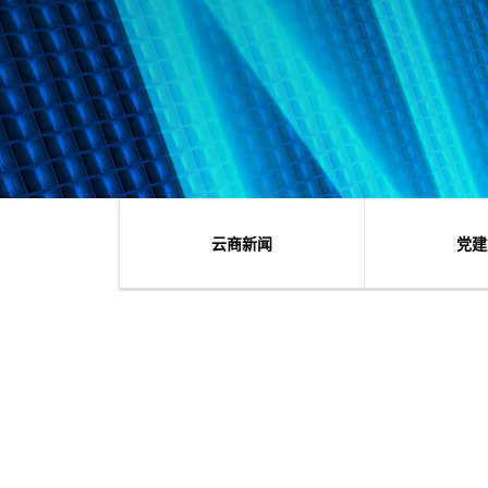
云商新闻
党建