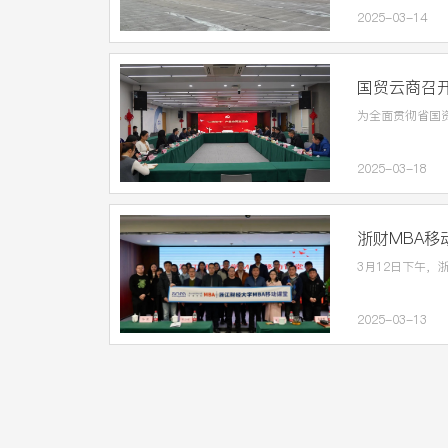
2025-03-14
国贸云商召
为全面贯彻省国资
2025-03-18
浙财MBA移
3月12日下午
2025-03-13