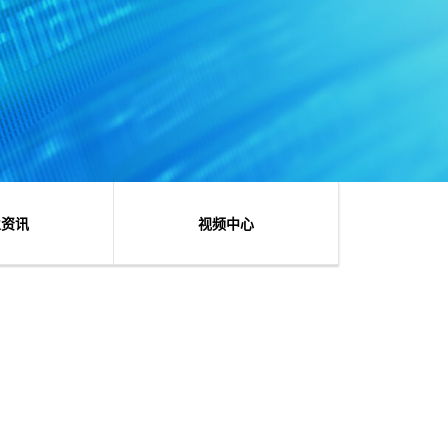
业资讯
视频中心